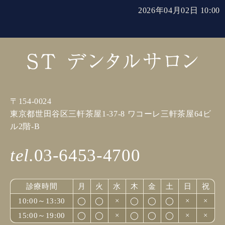
2026年04月02日 10:00
〒154-0024
東京都世田谷区三軒茶屋1-37-8 ワコーレ三軒茶屋64ビ
ル2階-B
tel.
03-6453-4700
診療時間
月
火
水
木
金
土
日
祝
10:00～13:30
◯
◯
×
◯
◯
◯
×
×
15:00～19:00
◯
◯
×
◯
◯
◯
×
×