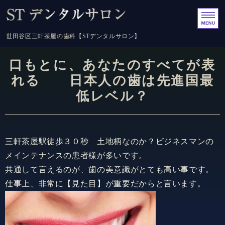
世田谷区三軒茶屋の歯科【
世田谷区三軒茶屋の歯科【STデンタルサロン】
ホーム
口もとに、あなたのすべてが表
れる 日本人の歯は先進国最
医院案内
低レベル？
当院でできる治療
美しい口元へ
三軒茶屋駅徒歩３０秒 土地柄なのか？ビジネスマンの
メインテナンスの患者様が多いです。
治療費
共通して言えるのが、歯の美意識がとても高い事です。
仕事上、非常に【見た目】が重要だからと言います。